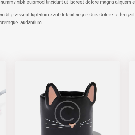
nonummy nibh euismod tincidunt ut laoreet dolore magna aliquam er
ndit praesent luptatum zzril delenit augue duis dolore te feugait n
loremque laudantium.