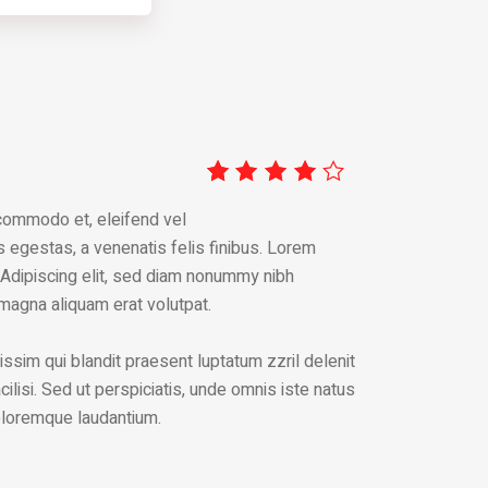
Rated
1
 commodo et, eleifend vel
4.00
out of
s egestas, a venenatis felis finibus. Lorem
5
 Adipiscing elit, sed diam nonummy nibh
based
 magna aliquam erat volutpat.
on
custo
mer
ssim qui blandit praesent luptatum zzril delenit
rating
cilisi. Sed ut perspiciatis, unde omnis iste natus
oloremque laudantium.