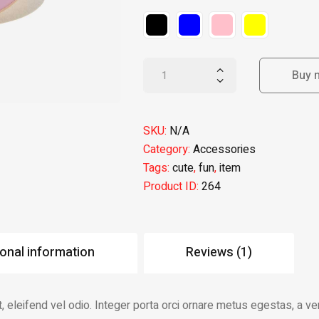
Buy 
Buy 
SKU:
N/A
Category:
Accessories
Tags:
cute
,
fun
,
item
Product ID:
264
ional information
Reviews (1)
eleifend vel odio. Integer porta orci ornare metus egestas, a ven